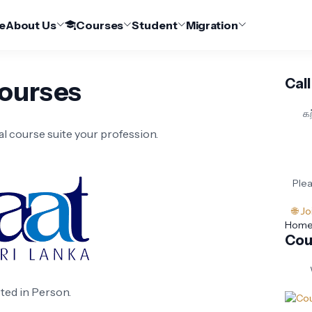
e
About Us
Courses
Student
Migration
Courses
Call
க
l course suite your profession.
Plea
🌐 J
Hom
Cou
ted in Person.