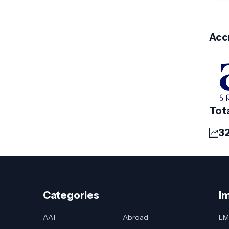
Acc
Tot
3
Categories
I
AAT
Abroad
LM