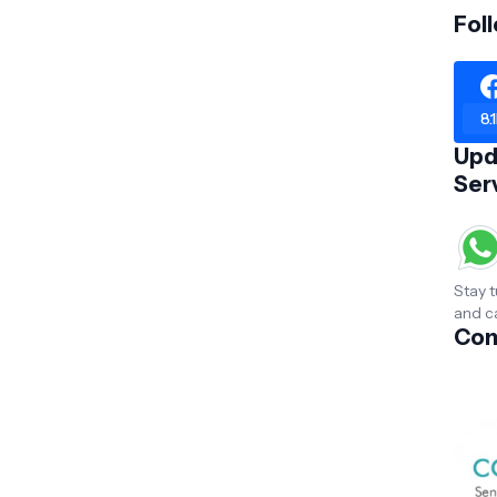
Fol
8.
Upd
Ser
Stay t
and c
Con