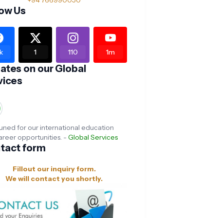
+94 766990050
low Us
1k
1
110
1m
ates on our Global
vices
uned for our international education
areer opportunities. -
Global Services
tact form
Fillout our inquiry form.
We will contact you shortly.