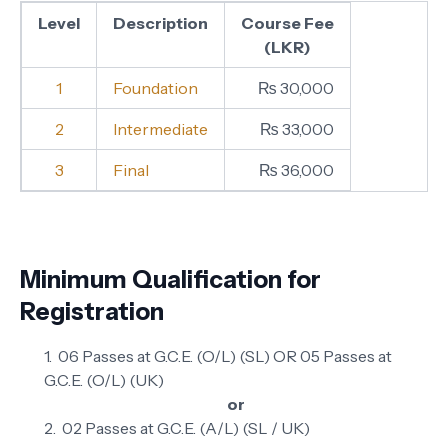
Level
Description
Course Fee
(LKR)
1
Foundation
₨ 30,000
2
Intermediate
₨ 33,000
3
Final
₨ 36,000
Minimum Qualification for
Registration
06 Passes at G.C.E. (O/L) (SL) OR 05 Passes at
G.C.E. (O/L) (UK)
or
02 Passes at G.C.E. (A/L) (SL / UK)