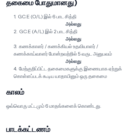
தகைமை போதுமானது)
G.C.E (O/L) இல் 6 பாட சித்தி
அல்லது
G.C.E (A/L) இல் 2 பாட சித்தி
அல்லது
கணக்காளர் / கணக்கியல் உதவியாளர் /
கணக்காய்வாளர் போன்றவற்றில் 5 வருட அனுபவம்
அல்லது
மேற்குறிப்பிட்ட தகைமைகளுக்கு இணையாக ஏற்றுக்
கொள்ளப்படக் கூடிய யாதாயினும் ஒரு தகைமை
காலம்
ஒவ்வொரு மட்டமும் 6 மாதங்களைக் கொண்டது.
பாடக்கட்டணம்