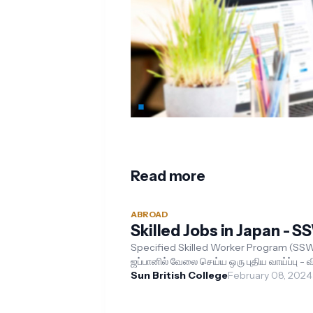
Read more
ABROAD
Skilled Jobs in Japan - 
Specified Skilled Worker Program (SS
ஜப்பானில் வேலை செய்ய ஒரு புதிய வாய்ப்பு - 
திறமையான தொழிலாளர்களுக்கான கட்டிட
Sun British College
February 08, 2024
சுத்ததப்படுத்தல் து...