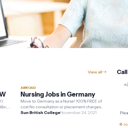
Call
View all
க
ABROAD
SSW
Nursing Jobs in Germany
W)
Move to Germany as a Nurse! 100% FREE of
விசேட
cost No consultation or placement charges
Sun British College
for our students. Please call us for more in...
November 24, 2021
Plea
🌐 J