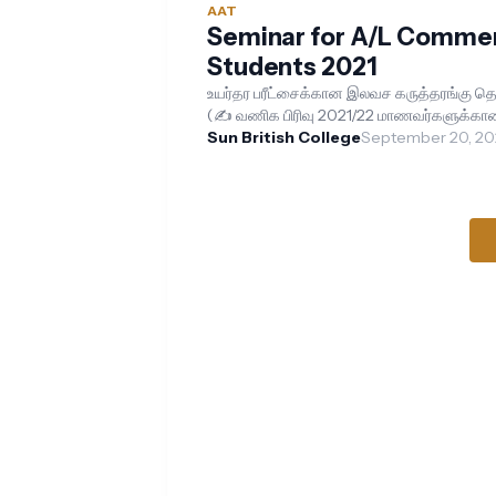
AAT
Seminar for A/L Comme
Students 2021
உயர்தர பரீட்சைக்கான இலவச கருத்தரங்கு த
(✍ வணிக பிரிவு 2021/22 மாணவர்களுக்கா
மேலதிக விபரங்களுக்கு 0766990050 ஐ
Sun British College
September 20, 20
அழையுங்கள். ⌚ நேர...