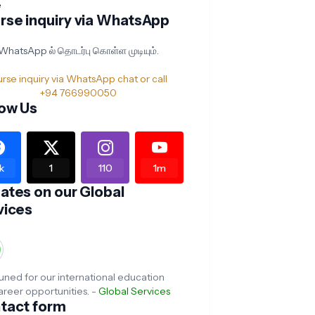
e
rse inquiry via WhatsApp
WhatsApp ல் தொடர்பு கொள்ள முடியும்.
+94 766990050
low Us
1k
1
110
1m
ates on our Global
vices
uned for our international education
areer opportunities. -
Global Services
tact form