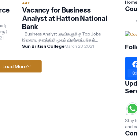
Hom
AAT
Cou
rce
Vacancy for Business
Analyst at Hatton National
Bank
ொடர்
னது)
Business Analyst பதவிகளுக்கு Top Jobs
21
இணைய தளத்தின் மூலம் விண்ணப்பங்கள்
கோரப்பட்டுள்ளன. சிறந்த கணக்கியல் கற்கை
Sun British College
March 23, 2021
Fol
நெறியாக கருதப்படும் AAT யை...
Load More
8.
Upd
Ser
Stay t
and c
Con